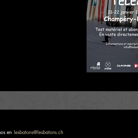
nos en
lesbatons@lesbatons.ch