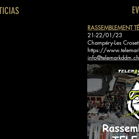
E
TICIAS
RASSEMBLEMENT T
21-22/01/23
Champéry-Les Croset
https://www.telema
info@telemarkddm.c