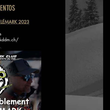
VENTOS
ÉLÉMARK 2023
s
rkddm.ch/
h